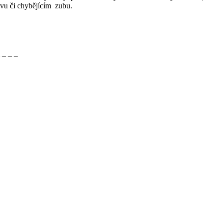
tavu či chybějícím zubu.
 – – –