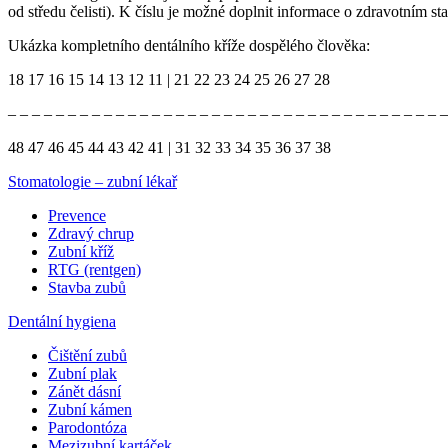
od středu čelisti). K číslu je možné doplnit informace o zdravotním s
Ukázka kompletního dentálního kříže dospělého člověka:
18 17 16 15 14 13 12 11 | 21 22 23 24 25 26 27 28
– – – – – – – – – – – – – – – – – – – – – – – – – – – – – – – – – – – – –
48 47 46 45 44 43 42 41 | 31 32 33 34 35 36 37 38
Stomatologie – zubní lékař
Prevence
Zdravý chrup
Zubní kříž
RTG (rentgen)
Stavba zubů
Dentální hygiena
Čištění zubů
Zubní plak
Zánět dásní
Zubní kámen
Parodontóza
Mezizubní kartáček