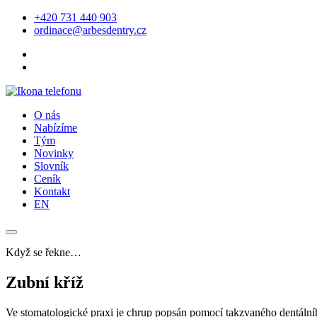
+420 731 440 903
ordinace@arbesdentry.cz
O nás
Nabízíme
Tým
Novinky
Slovník
Ceník
Kontakt
EN
Když se řekne…
Zubní kříž
Ve stomatologické praxi je chrup popsán pomocí takzvaného dentálního