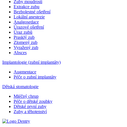
Zuby moudrosti
Extrakce zubu
Bezbolestné ošetření
Lokální anestezie
Analgosedace
Úrazové ošetření
Úraz zubů
Prasklý zub
Zlomený zub
Vyražený zub
Absces
Implantologie (zubní implantáty)
Augmentace
Péče o zubní implantáty
Dětská stomatologie
Mléčný chrup
Péče o dětské zoubky
Dětské první zuby
Zuby a těhotenství