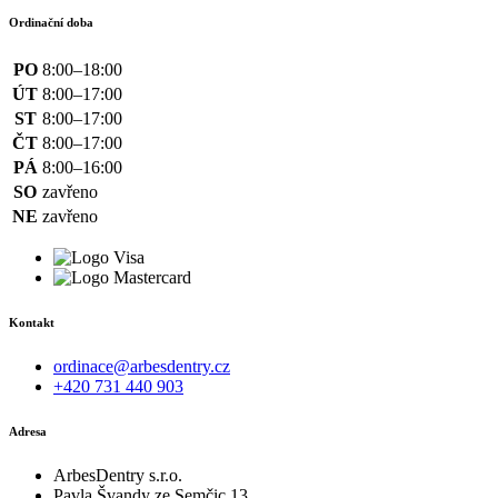
Ordinační doba
PO
8:00–18:00
ÚT
8:00–17:00
ST
8:00–17:00
ČT
8:00–17:00
PÁ
8:00–16:00
SO
zavřeno
NE
zavřeno
Kontakt
ordinace@arbesdentry.cz
+420 731 440 903
Adresa
ArbesDentry s.r.o.
Pavla Švandy ze Semčic 13