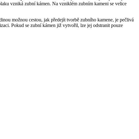
o plaku vzniká zubní kámen. Na vzniklém zubním kameni se velice
edinou možnou cestou, jak předejít tvorbě zubního kamene, je pečlivá
ci. Pokud se zubní kámen již vytvořil, lze jej odstranit pouze