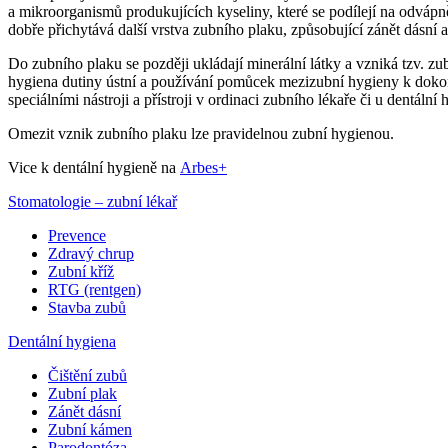
a mikroorganismů produkujících kyseliny, které se podílejí na odváp
dobře přichytává další vrstva zubního plaku, způsobující zánět dásní 
Do zubního plaku se později ukládají minerální látky a vzniká tzv. z
hygiena dutiny ústní a používání pomůcek mezizubní hygieny k dokona
speciálními nástroji a přístroji v ordinaci zubního lékaře či u dentální 
Omezit vznik zubního plaku lze pravidelnou zubní hygienou.
Vice k dentální hygieně na
Arbes+
Stomatologie – zubní lékař
Prevence
Zdravý chrup
Zubní kříž
RTG (rentgen)
Stavba zubů
Dentální hygiena
Čištění zubů
Zubní plak
Zánět dásní
Zubní kámen
Parodontóza