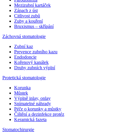
Mezizubní kartáček
Zápach z úst
Citlivost zubů
Zuby a kouření
Bruxismus – skřípání
Záchovná stomatologie
Zubní kaz
Prevence zubního kazu
Endodoncie
Kořenový kanálek
Druhy zubních výplní
Protetická stomatologie
Korunka
Můstek
Výplně inlay, onlay
Snímatelné náhrady
Péče o korunky a můstky
Čištění a dezinfekce protéz
Keramická fazeta
Stomatochirurgie