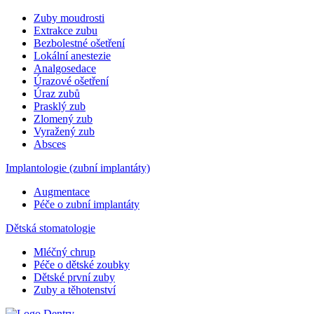
Zuby moudrosti
Extrakce zubu
Bezbolestné ošetření
Lokální anestezie
Analgosedace
Úrazové ošetření
Úraz zubů
Prasklý zub
Zlomený zub
Vyražený zub
Absces
Implantologie (zubní implantáty)
Augmentace
Péče o zubní implantáty
Dětská stomatologie
Mléčný chrup
Péče o dětské zoubky
Dětské první zuby
Zuby a těhotenství