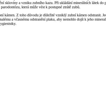
nění skloviny a vzniku zubního kazu. Při ukládání minerálních látek d
a parodontózu, která může vést k postupné ztrátě zubů.
ubní kámen. Z toho důvodu je důležité vzniklý zubní kámen odstranit. J
lému a včasnému odstranění plaku, aby nemohlo dojít k jeho mineraliza
hygienistky.