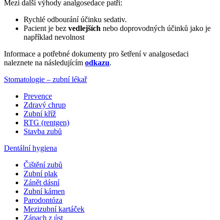
Mezi další výhody analgosedace patří:
Rychlé odbourání účinku sedativ.
Pacient je bez
vedlejších
nebo doprovodných účinků jako je
například nevolnost
Informace a potřebné dokumenty pro šetření v analgosedaci
naleznete na následujícím
odkazu
.
Stomatologie – zubní lékař
Prevence
Zdravý chrup
Zubní kříž
RTG (rentgen)
Stavba zubů
Dentální hygiena
Čištění zubů
Zubní plak
Zánět dásní
Zubní kámen
Parodontóza
Mezizubní kartáček
Zápach z úst