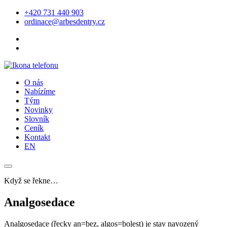
+420 731 440 903
ordinace@arbesdentry.cz
O nás
Nabízíme
Tým
Novinky
Slovník
Ceník
Kontakt
EN
Když se řekne…
Analgosedace
Analgosedace (řecky an=bez, algos=bolest) je stav navozený