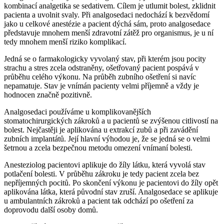
kombinací analgetika se sedativem. Cílem je utlumit bolest, zklidnit
pacienta a uvolnit svaly. Při analgosedaci nedochází k bezvědomí
jako u celkové anestézie a pacient dýchá sám, proto analgosedace
představuje mnohem menší zdravotní zátěž pro organismus, je u ní
tedy mnohem menší riziko komplikací.
Jedná se o farmakologicky vyvolaný stav, při kterém jsou pocity
strachu a stres zcela odstraněny, ošetřovaný pacient pospává v
průběhu celého výkonu. Na průběh zubního ošetření si navíc
nepamatuje. Stav je vnímán pacienty velmi příjemně a vždy je
hodnocen značně pozitivně.
Analgosedaci používáme u komplikovanějších
stomatochirurgických zákroků a u pacientů se zvýšenou citlivostí na
bolest. Nejčastěji je aplikována u extrakcí zubů a při zavádění
zubních implantátů. Její hlavní výhodou je, že se jedná se o velmi
šetrnou a zcela bezpečnou metodu omezení vnímaní bolesti.
Anesteziolog pacientovi aplikuje do žíly látku, která vyvolá stav
potlačení bolesti. V průběhu zákroku je tedy pacient zcela bez
nepříjemných pocitů. Po skončení výkonu je pacientovi do žíly opět
aplikována látka, která původní stav zruší. Analgosedace se aplikuje
u ambulantních zákroků a pacient tak odchází po ošetření za
doprovodu další osoby domů.