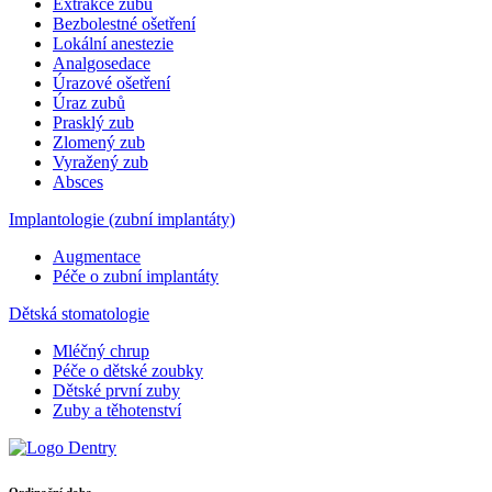
Extrakce zubu
Bezbolestné ošetření
Lokální anestezie
Analgosedace
Úrazové ošetření
Úraz zubů
Prasklý zub
Zlomený zub
Vyražený zub
Absces
Implantologie (zubní implantáty)
Augmentace
Péče o zubní implantáty
Dětská stomatologie
Mléčný chrup
Péče o dětské zoubky
Dětské první zuby
Zuby a těhotenství
Ordinační doba