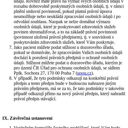
údajů. Rovněž máte právo na výmaz svých osobních údajů v
rozsahu dobrovolně poskytnutých osobních údajů, tj. v rámci
plnění smluvní povinností, pokud platná právní úprava
neumožňuje nebo neukládá zpracování osobních údajů i po
odvolání souhlasu. Naopak se nelze domáhat výmazu
osobních údajů, které je poskytovatel zdravotních služeb
povinen shromažďovat, a to na základě právní povinnosti
(povinnost uložená právní předpisem), tj. v souvislosti s
poskytováním zdravotních služeb, které Vám poskytuje.
Jako pacient můžete podat stížnost u dozorového úřadu,
pokud se domníváte, že zpracováním Vašich osobních údajů
dochází k porušení právních předpisů o ochraně osobních
údajů. Stížnost můžete podat u dozorového úřadu, kterým je
pro území ČR Úřad pro ochranu osobních údajů, se sídlem
Pplk. Sochora 27, 170 00 Praha 7 (
uoou.cz
).
V případě, že tyto podmínky odkazují na konkrétní právní
předpis a tento předpis bude v budoucnu nahrazen jiným
právním předpisem, má se za to, že tato podmínky v takovém
případě odkazují přímo na nový právní předpis, který nahradil
právní předpis stávající.
IX.
Závěrečná ustanovení
Vyplněním formuláře čestného prohlášení, který Vám bude