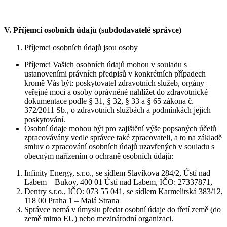
V.
Příjemci osobních údajů (subdodavatelé správce)
Příjemci osobních údajů jsou osoby
Příjemci Vašich osobních údajů mohou v souladu s
ustanoveními právních předpisů v konkrétních případech
kromě Vás být: poskytovatel zdravotních služeb, orgány
veřejné moci a osoby oprávněné nahlížet do zdravotnické
dokumentace podle § 31, § 32, § 33 a § 65 zákona č.
372/2011 Sb., o zdravotních službách a podmínkách jejich
poskytování.
Osobní údaje mohou být pro zajištění výše popsaných účelů
zpracovávány vedle správce také zpracovateli, a to na základě
smluv o zpracování osobních údajů uzavřených v souladu s
obecným nařízením o ochraně osobních údajů:
Infinity Energy, s.r.o., se sídlem Slavíkova 284/2, Ústí nad
Labem – Bukov, 400 01 Ústí nad Labem, IČO: 27337871,
Dentry s.r.o., IČO: 073 55 041, se sídlem Karmelitská 383/12,
118 00 Praha 1 – Malá Strana
Správce nemá v úmyslu předat osobní údaje do třetí země (do
země mimo EU) nebo mezinárodní organizaci.