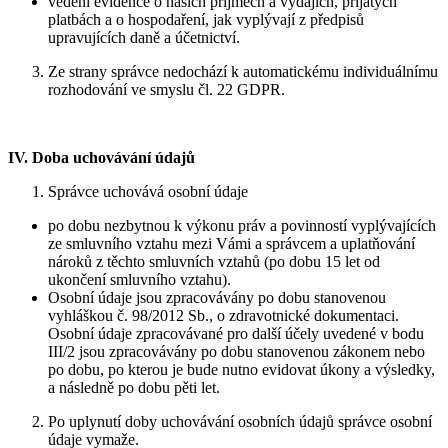
vedení evidence o našich příjmech a výdajích, přijatých
platbách a o hospodaření, jak vyplývají z předpisů
upravujících daně a účetnictví.
Ze strany správce nedochází k automatickému individuálnímu
rozhodování ve smyslu čl. 22 GDPR.
IV.
Doba uchovávání údajů
Správce uchovává osobní údaje
po dobu nezbytnou k výkonu práv a povinností vyplývajících
ze smluvního vztahu mezi Vámi a správcem a uplatňování
nároků z těchto smluvních vztahů (po dobu 15 let od
ukončení smluvního vztahu).
Osobní údaje jsou zpracovávány po dobu stanovenou
vyhláškou č. 98/2012 Sb., o zdravotnické dokumentaci.
Osobní údaje zpracovávané pro další účely uvedené v bodu
III/2 jsou zpracovávány po dobu stanovenou zákonem nebo
po dobu, po kterou je bude nutno evidovat úkony a výsledky,
a následně po dobu pěti let.
Po uplynutí doby uchovávání osobních údajů správce osobní
údaje vymaže.