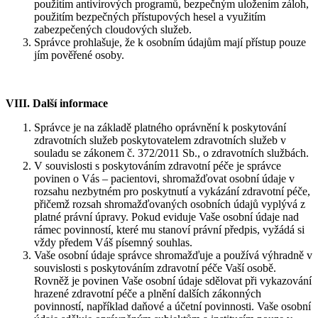
použitím antivirových programů, bezpečným uložením záloh,
použitím bezpečných přístupových hesel a využitím
zabezpečených cloudových služeb.
Správce prohlašuje, že k osobním údajům mají přístup pouze
jím pověřené osoby.
VIII.
Další informace
Správce je na základě platného oprávnění k poskytování
zdravotních služeb poskytovatelem zdravotních služeb v
souladu se zákonem č. 372/2011 Sb., o zdravotních službách.
V souvislosti s poskytováním zdravotní péče je správce
povinen o Vás – pacientovi, shromažďovat osobní údaje v
rozsahu nezbytném pro poskytnutí a vykázání zdravotní péče,
přičemž rozsah shromažďovaných osobních údajů vyplývá z
platné právní úpravy. Pokud eviduje Vaše osobní údaje nad
rámec povinností, které mu stanoví právní předpis, vyžádá si
vždy předem Váš písemný souhlas.
Vaše osobní údaje správce shromažďuje a používá výhradně v
souvislosti s poskytováním zdravotní péče Vaší osobě.
Rovněž je povinen Vaše osobní údaje sdělovat při vykazování
hrazené zdravotní péče a plnění dalších zákonných
povinností, například daňové a účetní povinnosti. Vaše osobní