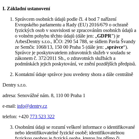
I.
Základní ustanovení
Správcem osobních údajů podle čl. 4 bod 7 nařízení
Evropského parlamentu a Rady (EU) 2016/679 o ochraně
fyzických osob v souvislosti se zpracováním osobních údajů a
o volném pohybu těchto údajů (dále jen: „
GDPR
”) je
ArbesDentry s.r.o., IČO: 290 54 788, se sídlem Pavla Švandy
ze Semčic 1068/13, 150 00 Praha 5 (dále jen: „
správce
“).
Správce je poskytovatelem zdravotních služeb v souladu se
zákonem č. 372/2011 Sb., o zdravotních službách a
podmínkách jejich poskytování, ve znění pozdějších předpisů.
Kontaktní údaje správce jsou uvedeny shora a dále centrálně
Dentry s.r.o.
adresa: Senovážné nám. 8, 110 00 Praha 1
e-mail:
info@dentry.cz
telefon: +420
773 523 322
Osobními údaji se rozumí veškeré informace o identifikované
nebo identifikovatelné fyzické osobě; identifikovatelnou
fyzickou osobou je fyzická osoba, kterou lze přímo či