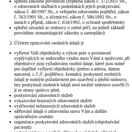
splnění zákonné povinnosti (zejména zákon č. 372/2011 Sb.,
o zdravotních službách a podmínkách jejich poskytování,
zákon č. 48/1997 Sb., o veřejném zdravotním pojištění, zákon
č. 563/1991 Sb., o účetnictví, zákon č. 586/1992 Sb., o
daních z příjmů, zákon č. 634/1992, o ochraně spotřebitele)
splnění závazků ze smlouvy o zubní péči, na jejímž základě
provádíme stomatologické zákroky u samoplátců
Účelem zpracování osobních údajů je
vyřízení Vaší objednávky a výkon práv a povinností
vyplývajících ze smluvního vztahu mezi Vámi a správcem; při
objednávce jsou vyžadovány osobní údaje, které jsou nutné
pro úspěšné vyřízení objednávky (jméno a adresa, datum
narození, r. č./č. pojištěnce, kontakt), poskytnutí osobních
údajů je nutným požadavkem pro uzavření a plnění smlouvy,
bez poskytnutí osobních údajů není možné smlouvu uzavřít či
jí ze strany správce plnit,
poskytování zdravotních služeb
vykazování hrazených zdravotních služeb
vyúčtování nehrazených zdravotních služeb
sdělování údajů o zdravotním stavu Vám a dalším
oprávněným osobám
organizace poskytování zdravotních služeb (objednávání
pacientů)