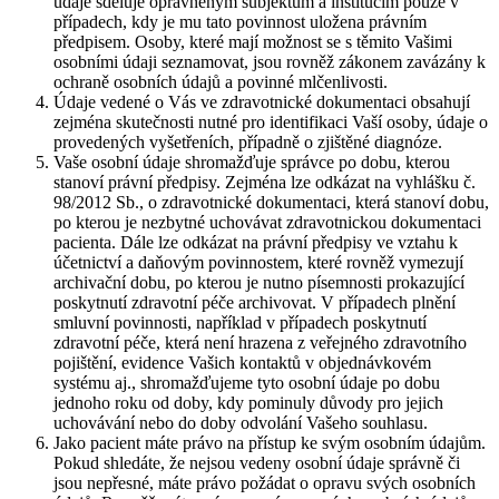
údaje sděluje oprávněným subjektům a institucím pouze v
případech, kdy je mu tato povinnost uložena právním
předpisem. Osoby, které mají možnost se s těmito Vašimi
osobními údaji seznamovat, jsou rovněž zákonem zavázány k
ochraně osobních údajů a povinné mlčenlivosti.
Údaje vedené o Vás ve zdravotnické dokumentaci obsahují
zejména skutečnosti nutné pro identifikaci Vaší osoby, údaje o
provedených vyšetřeních, případně o zjištěné diagnóze.
Vaše osobní údaje shromažďuje správce po dobu, kterou
stanoví právní předpisy. Zejména lze odkázat na vyhlášku č.
98/2012 Sb., o zdravotnické dokumentaci, která stanoví dobu,
po kterou je nezbytné uchovávat zdravotnickou dokumentaci
pacienta. Dále lze odkázat na právní předpisy ve vztahu k
účetnictví a daňovým povinnostem, které rovněž vymezují
archivační dobu, po kterou je nutno písemnosti prokazující
poskytnutí zdravotní péče archivovat. V případech plnění
smluvní povinnosti, například v případech poskytnutí
zdravotní péče, která není hrazena z veřejného zdravotního
pojištění, evidence Vašich kontaktů v objednávkovém
systému aj., shromažďujeme tyto osobní údaje po dobu
jednoho roku od doby, kdy pominuly důvody pro jejich
uchovávání nebo do doby odvolání Vašeho souhlasu.
Jako pacient máte právo na přístup ke svým osobním údajům.
Pokud shledáte, že nejsou vedeny osobní údaje správně či
jsou nepřesné, máte právo požádat o opravu svých osobních