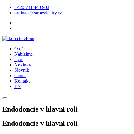
+420 731 440 903
ordinace@arbesdentry.cz
O nás
Nabízíme
Tým
Novinky
Slovník
Ceník
Kontakt
EN
Endodoncie v hlavní roli
Endodoncie v hlavní roli