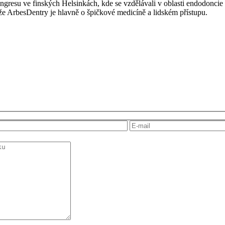
esu ve finských Helsinkách, kde se vzdělávali v oblasti endodoncie a se
že ArbesDentry je hlavně o špičkové medicíně a lidském přístupu.